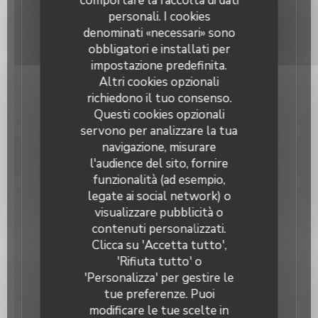
comportare la raccolta di dati
personali. I cookies
Informazioni pratiche
denominati «necessari» sono
obbligatori e installati per
Cucina
impostazione predefinita.
Fatto in casa, Fresco, Cucina tradizionale, Terroir
Altri cookies opzionali
Tipologia
richiedono il tuo consenso.
Bar Brasserie Restaurant, Pub
Questi cookies opzionali
Servizi
servono per analizzare la tua
Aria condizionata, Privatizzazione, Accesso disabili,
navigazione, misurare
Terrazzo, Wifi
l'audience del sito, fornire
Metodo di pagamento
funzionalità (ad esempio,
Apple Pay, Contactless Payment, Titoli Restaurant,
legate ai social network) o
Contanti, Visa, Assegni, American Express,
Bancomat
visualizzare pubblicità o
COMPTOIR MALESHERBES
contenuti personalizzati.
Clicca su 'Accetta tutto',
'Rifiuta tutto' o
Orari
'Personalizza' per gestire le
tue preferenze. Puoi
Lun
-
Mer
08:00 - 00:00
modificare le tue scelte in