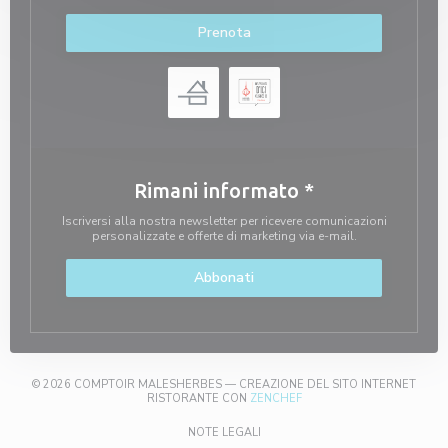
Prenota
Rimani informato
*
Iscriversi alla nostra newsletter per ricevere comunicazioni
personalizzate e offerte di marketing via e-mail.
Abbonati
© 2026 COMPTOIR MALESHERBES — CREAZIONE DEL SITO INTERNET
((APRE UNA NUOVA FINEST
RISTORANTE CON
ZENCHEF
((APRE UNA NUOVA FINESTRA))
NOTE LEGALI