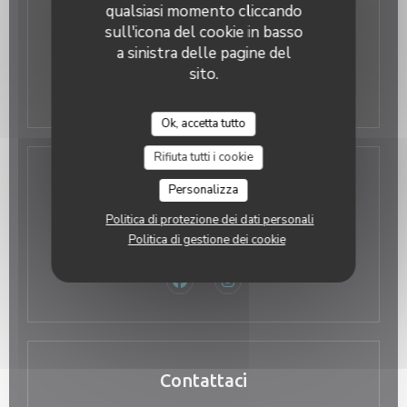
qualsiasi momento cliccando
sull'icona del cookie in basso
Gio
-
Ven
08:00 - 02:00
a sinistra delle pagine del
sito.
Sab
-
Dom
Chiuso
Ok, accetta tutto
Rifiuta tutti i cookie
Indirizzo
Personalizza
Politica di protezione dei dati personali
((apre una n
40 BOULEVARD MALESHERBES 75008 PARIS
Politica di gestione dei cookie
01 40 07 02 30
Facebook ((apre una nuova finestra)
Instagram ((apre una nuova f
Contattaci